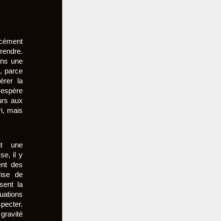
rcément
endre.
ans une
e, parce
érer la
 espère
urs aux
ri, mais
nt une
se, il y
nt des
ise de
sent la
tuations
pecter.
gravité