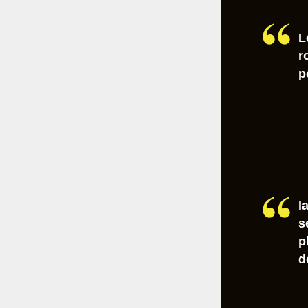
L
r
p
l
s
p
d