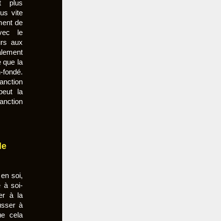
t plus
lus vite
iment de
vec le
urs aux
alement
e que la
-fondé.
sanction
peut la
anction
de
en soi,
 à soi-
er à la
usser à
ue cela