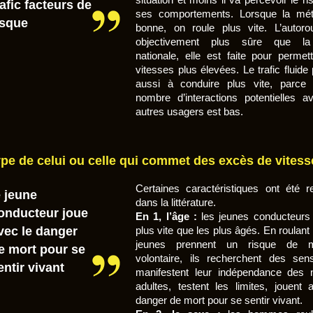
rafic facteurs de
ses comportements. Lorsque la mét
isque
bonne, on roule plus vite. L’autoro
objectivement plus sûre que la
nationale, elle est faite pour permet
vitesses plus élevées. Le trafic fluid
aussi à conduire plus vite, parce
nombre d’interactions potentielles a
autres usagers est bas.
type de celui ou celle qui commet des excès de vitess
Certaines caractéristiques ont été r
e jeune
dans la littérature.
onducteur joue
En 1, l’âge :
les jeunes conducteurs 
vec le danger
plus vite que les plus âgés. En roulant 
jeunes prennent un risque de m
e mort pour se
volontaire, ils recherchent des sens
entir vivant
manifestent leur indépendance des
adultes, testent les limites, jouent 
danger de mort pour se sentir vivant.