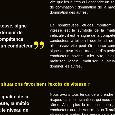
vite que les autres qui engendre un se
de domination : domination de la mac
domination des autres.
De nombreuses études montrent 
itesse, signe
vitesse est le symbole de la maît
xtérieur de
véhicule : il est le signe de la compé
ompétence
conducteur, à tel point que le fait de
’un conducteur
aller assez vite peut être perçu c
signe de peur et de manque d’expéri
conducteur novice. Aller vite, c’e
maîtriser l’engin, maîtriser la situa
dominer les autres.
 situations favorisent l'excès de vitesse ?
Nous avons tous tendance à prendre 
a qualité de la
risques dans les situations qui nous s
oute, la météo
sûres. Ainsi, plus la route est belle,
t le niveau de
conducteur aura le sentiment qu’il maî
situation et moins il va percevoir le r