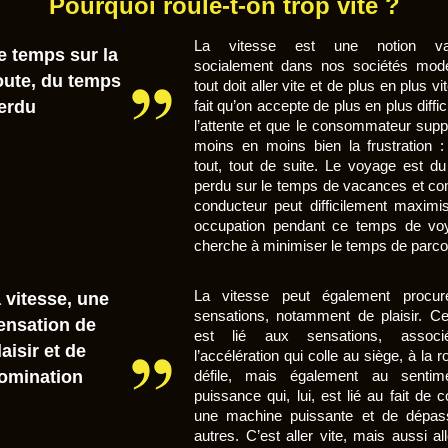
Pourquoi roule-t-on trop vite ?
La vitesse est une notion val
e temps sur la
socialement dans nos sociétés mod
oute, du temps
tout doit aller vite et de plus en plus vi
erdu
fait qu’on accepte de plus en plus diffi
l’attente et que le consommateur supp
moins en moins bien la frustration : 
tout, tout de suite. Le voyage est d
perdu sur le temps de vacances et c
conducteur peut difficilement maximi
occupation pendant ce temps de voy
cherche à minimiser le temps de parco
La vitesse peut également procur
a vitesse, une
sensations, notamment de plaisir. Ce 
ensation de
est lié aux sensations, assoc
laisir et de
l’accélération qui colle au siège, à la r
omination
défile, mais également au sentim
puissance qui, lui, est lié au fait de c
une machine puissante et de dépas
autres. C’est aller vite, mais aussi al