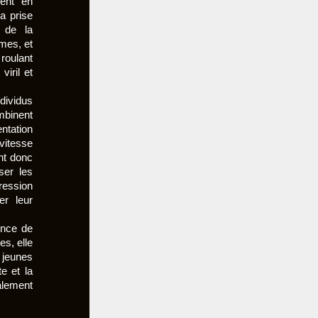
ent en
a prise
 de la
mes, et
roulant
viril et
dividus
mbinent
entation
vitesse
ont donc
ser les
ression
r leur
ence de
es, elle
jeunes
e et la
alement