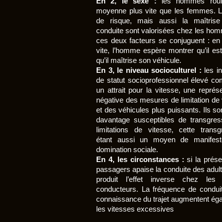
En 2, le sexe :
les hommes roul
moyenne plus vite que les femmes. L
de risque, mais aussi la maîtrise
conduite sont valorisées chez les hom
ces deux facteurs se conjuguent : en 
vite, l’homme espère montrer qu’il est 
qu’il maîtrise son véhicule.
En 3, le niveau socioculturel :
les in
de statut socioprofessionnel élevé co
un attrait pour la vitesse, une représ
négative des mesures de limitation de 
et des véhicules plus puissants. Ils s
davantage susceptibles de transgres
limitations de vitesse, cette transg
étant aussi un moyen de manifeste
domination sociale.
En 4, les circonstances :
si la prés
passagers apaise la conduite des adult
produit l’effet inverse chez les 
conducteurs. La fréquence de conduit
connaissance du trajet augmentent ég
les vitesses excessives