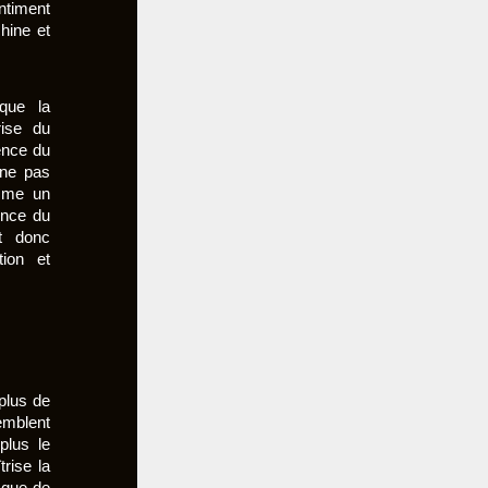
ntiment
hine et
que la
rise du
tence du
 ne pas
omme un
ence du
st donc
tion et
plus de
emblent
 plus le
trise la
isque de