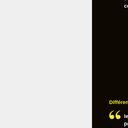
c
Différe
l
p