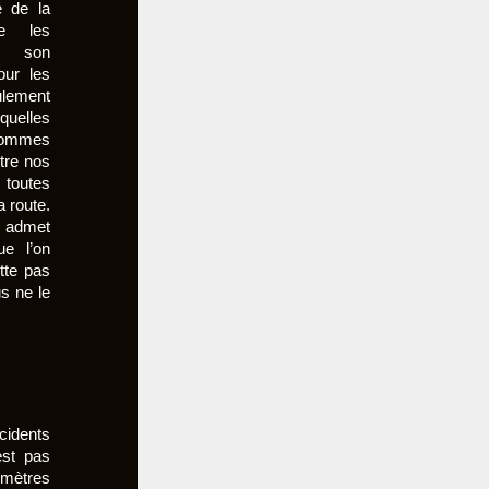
é de la
e les
e son
ur les
ulement
uelles
ommes
ntre nos
 toutes
 route.
n admet
e l’on
tte pas
s ne le
idents
est pas
mètres