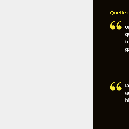
Quelle 
o
q
t
g
l
a
b