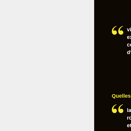
v
e
c
d
Quelles
l
r
e