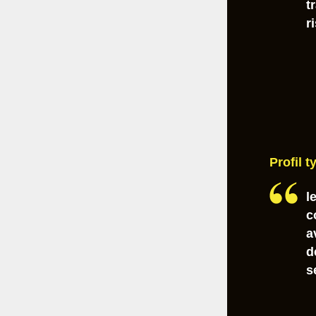
t
r
Profil 
l
c
a
d
s