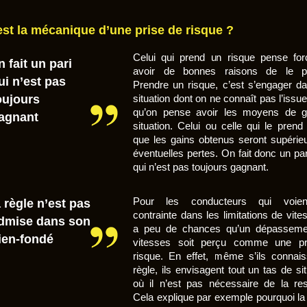
est la mécanique d’une prise de risque ?
Celui qui prend un risque pense fo
n fait un pari
avoir de bonnes raisons de le pr
ui n’est pas
Prendre un risque, c’est s’engager d
oujours
situation dont on ne connaît pas l’issu
qu’on pense avoir les moyens de g
agnant
situation. Celui ou celle qui le prend
que les gains obtenus seront supérie
éventuelles pertes. On fait donc un pa
qui n’est pas toujours gagnant.
Pour les conducteurs qui voie
a règle n’est pas
contrainte dans les limitations de vites
dmise dans son
a peu de chances qu’un dépasseme
ien-fondé
vitesses soit perçu comme une pr
risque. En effet, même s’ils connais
règle, ils envisagent tout un tas de si
où il n’est pas nécessaire de la res
Cela explique par exemple pourquoi la 