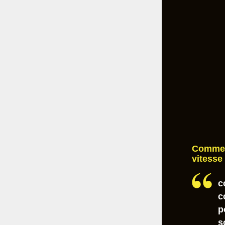
Comment
vitesse
c
c
p
s