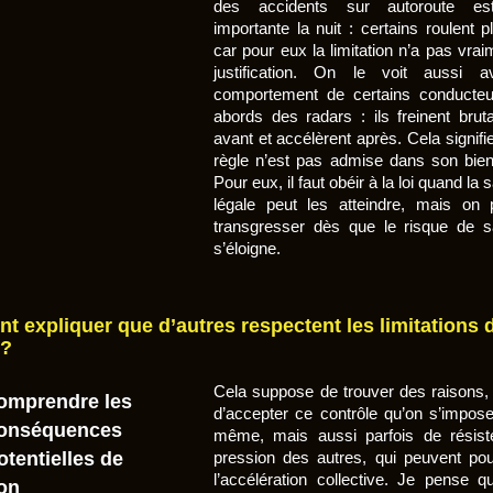
des accidents sur autoroute es
importante la nuit : certains roulent p
car pour eux la limitation n’a pas vra
justification. On le voit aussi a
comportement de certains conducte
abords des radars : ils freinent brut
avant et accélèrent après. Cela signifi
règle n’est pas admise dans son bien
Pour eux, il faut obéir à la loi quand la 
légale peut les atteindre, mais on 
transgresser dès que le risque de s
s’éloigne.
 expliquer que d’autres respectent les limitations 
 ?
Cela suppose de trouver des raisons, 
omprendre les
d’accepter ce contrôle qu’on s’impose
onséquences
même, mais aussi parfois de résist
otentielles de
pression des autres, qui peuvent po
l’accélération collective. Je pense q
on