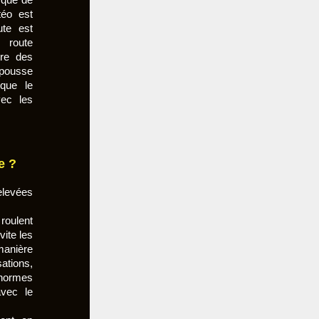
éo est
ute est
 route
tre des
e pousse
 que le
vec les
e ?
elevées
roulent
vite les
anière
ations,
 normes
avec le