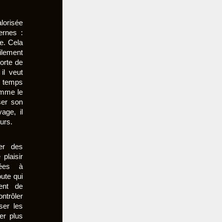
orisée
ernes :
te. Cela
cilement
orte de
il veut
u temps
omme le
ser son
age, il
urs.
er des
plaisir
iées à
oute qui
ent de
ontrôler
ser les
ler plus