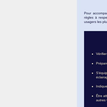
Pour accompagn
règles à respe
usagers les plu
•
Vérifier
•
Prépare
•
S'équip
éclaira
•
Indique
•
Être at
autres 