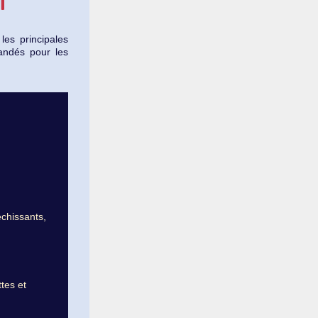
les principales
mandés pour les
échissants,
ttes et