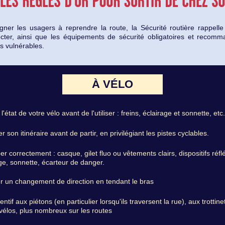
er les usagers à reprendre la route, la Sécurité routière rappelle 
cter, ainsi que les équipements de sécurité obligatoires et recom
s vulnérables.
À VÉLO
 l'état de votre vélo avant de l'utiliser : freins, éclairage et sonnette, etc.
r son itinéraire avant de partir, en privilégiant les pistes cyclables.
er correctement : casque, gilet fluo ou vêtements clairs, dispositifs réfl
ge, sonnette, écarteur de danger.
r un changement de direction en tendant le bras
tentif aux piétons (en particulier lorsqu'ils traversent la rue), aux trottine
vélos, plus nombreux sur les routes